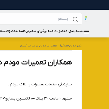
دسته‌بندی محصولات
خانه
پیگیری سفارش
همه محصولات
تما
دکتر مودم
/
همکاران تعمیرات مودم در سراسر کشور
همکاران تعمیرات مودم د
نمایندگی خدمات تعمیرات و انلاک مودم :
مشهد -امامت 39 پلاک 80 تکنسین یساری09151673347-36034885