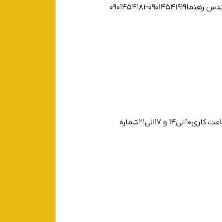
-0901454181
خوزستان - دزفول - خیابان روستا سرنبش مطهری (قبل از درمانگاه آریا ) فروشگاه اهورا کیت مهندس اهورا باسره ساعت کاری10الی14 و 17الی21شماره