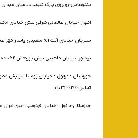
بندرعباس-روبروی پارک شهید دباغیان میدان امام جنب 
اهواز-خیابان طالقانی شرقی نبش خیابان ادهم دفتر
سیرجان-خیابان آیت اله سعیدی پاساژ مهر طبقه دوم واحد 2123 پلاس رایانه مهندس خ
بوشهر، خیابان ماهینی نبش پژوهش 22 خدمات ایرانسل مهندس مجید واحد09354570000
تماس09031461999
خوزستان-دزفول -خیابان فردوسی -بین ایران و نبو