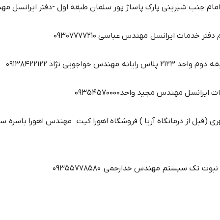
شیرینی پارک پاساژ پور سلمان طبقه اول -دفتر ایرانسل مهندس رهنما09014541919
 خدمات ایرانسل مهندس عباسی 09307777210
واجویی نژاد 09138422122
ت تک سیستم مهندس خدارحمی 09355778580