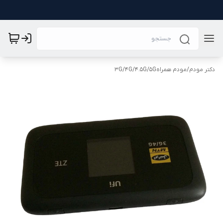
دکتر مودم
/
مودم همراه3G/4G/4.5G/5G