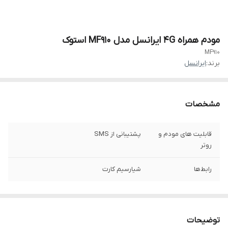
مودم همراه 4G ایرانسل مدل MF910 استوک
MF910
برند:
ایرانسل
مشخصات
قابلیت های مودم و
پشتیبانی از SMS
روتر
رابط‌ها
شیارسیم کارت
توضیحات