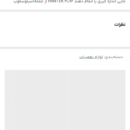
جایی اندازه گیری را انجام دهند HANTEK 2C72 از جمله
ا
سیلوسکوپ
دیجیتال پرتابل و دستی ساخت
ب
رند هانتک است که باعث شده بازدید
فراوانی از خرید این دستگاه شود علاوه بر پرتابل بودن که یک مزیت مهم
نظرات
است این دستگاه یک مولتی متر هم است و توانایی اندازه گیری بیشتر
پارامتر های یک مولتی متر را نیز دارا میباشد از جمله پارامتر های قابل
اندازه گیری با این دستگاه میتوان به ولتاژ , جریان الکتریکی , مقاومت
دسته‌بندی
:
لوازم تعمیرات
الکتریکی , میزان ظرفیت خازنی , تست دیود و اتصال کوتاه را دارا می
باشد.اسیلوسکوپ دستی هانتک HANTEK 2C72 مجهز به یک نمایشگر
رنگی نیز می باشد .
ویژگی های اسیلوسکوپ پرتابل هانتک Hantek 2C72
پرتابل و قابل حمل بودن برای استفاده در هر مکانی
سرعت نمونه برداری بسیار عالی 250 مگاسمپل بر ثانیه
مجهز به صفحه نمایش رنگی
دو کاره بودن هم مولتی متر هم اسیلوسکوپ