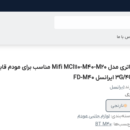
س با ما
باتری مدل Mifi MCI110-M40-M20 مناسب برای 
3G ایرانسل FD-M40
ند:
ایرانسل
نگ
نارنجی
ته‌بندی
:
لوازم جانبی مودم
چسب‌ها :
BT M40