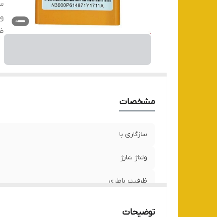
سا
ول
ظ
مشخصات
سازگاری با
ولتاژ شارژ
ظرفیت باطری
توضیحات