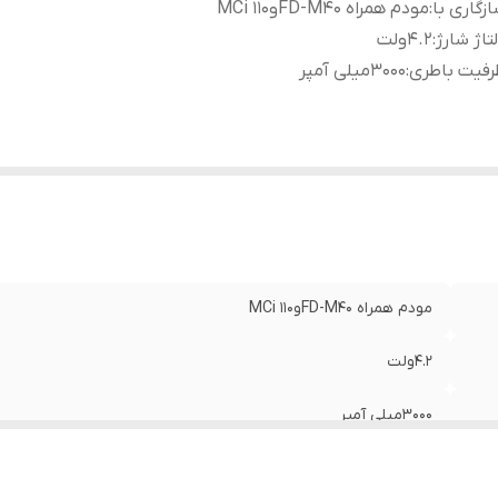
زگاری با
:
مودم همراه FD-M۴۰وMCi 110
تاژ شارژ
:
4.2ولت
رفیت باطری
:
3000میلی آمپر
مودم همراه FD-M۴۰وMCi 110
4.2ولت
3000میلی آمپر