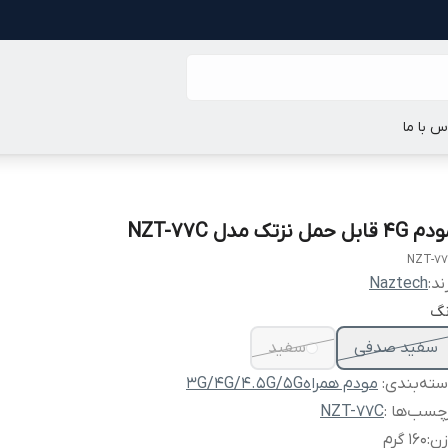
س با ما
4 قابل حمل نزتک مدل NZT-77C
NZT-7
ند:
Naztech
نگ
سفید صدفی
سفید
ته‌بندی
:
مودم همراه3G/4G/4.5G/5G
چسب‌ها :
NZT-77C
زن
:
160 گرم