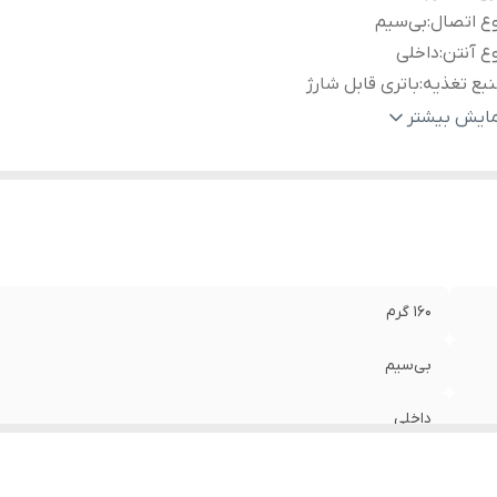
ع اتصال
:
بی‌سیم
ع آنتن
:
داخلی
بع تغذیه
:
باتری قابل شارژ
بع انرژی
:
باتری
مایش بیشتر
یدها
:
کلید خاموش / روشن کردن دستگاه
بلیت‌های مودم و روتر
:
پشتیبانی از SMS
فیت باتری
:
2000 میلی آمپر ساعت
عت انتقال
ده‌ها
:
مگابایت بر ثانیه
زگار با سیستم‌عامل‌های
:
Windows, MAC, iOS, Android
160 گرم
بط‌ها
:
شیار سیم کارت , شیار کارت حافظه MicroSD
اکثر کاربر قابل پشتیبانی
:
10
بی‌سیم
داخلی
باتری قابل شارژ