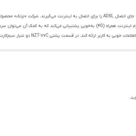
باتری
کلید خاموش / روشن کردن دستگاه
سیم‌کارتی قابل‌حمل است. مودم NZT-77C از نسل چهارم اینترنت همراه (4G) به‌خوبی پشتیبان
پشتیبانی از SMS
2000 میلی آمپر ساعت
سرعت دانلود تا 100 مگابایت بر ثانیه و سرعت آپلود تا 50 مگابایت بر ثانیه
Windows, MAC, iOS, Android
شیار سیم کارت , شیار کارت حافظه MicroSD
ید.
10