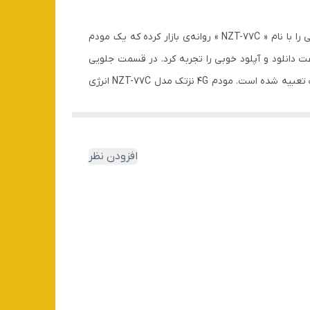
مودم‌های 4G به‌سرعت در حال گسترش هستند و دارند جای اتصال ADSL را برای اتصال به اینترنت می‌گیرند. شرکت «نزتک» محصولی را با نام « NZT-77C » روانه‌ی بازار کرده که یک مودم
ی می‌کند که به کمک آن می‌توان سرعت دانلود و آپلود خوبی را تجربه کرد. در قسمت جلویی
NZT-77C صفحه‌نمایشی به چشم می‌خورد که می‌تواند اطلاعات خوبی به کاربر ارائه کند. در قسمت پشتی NZT-77C دو شیار سیم‌کارت تعبیه شده است. مودم 4G نزتک مدل NZT-77C انرژی
خود را از یک باتری جداشدنی تأمین می‌کند. به کمک این باتری تا 4 ساعت می‌توان از اینترنت نسل چهارم استفاده کرد. این مودم می‌تواند 10 دستگاه را به‌صورت هم‌زمان به اینترنت متصل
افزودن نظر