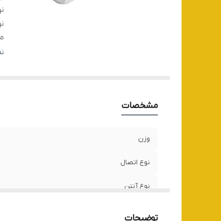
نو
نو
من
من
ن
کل
قا
ظر
مشخصات
سر
دا
سا
وزن
را
حد
نوع اتصال
نوع آنتن
منبع تغذیه
توضیحات