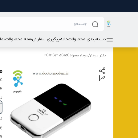
دسته‌بندی محصولات
خانه
پیگیری سفارش
همه محصولات
تما
دکتر مودم
/
مودم همراه3G/4G/4.5G/5G
مودم G
7C
بر
ر
دس
بر
و