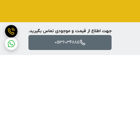
جهت اطلاع از قیمت و موجودی تماس بگیرید.
05136034885
برگشت به بالا