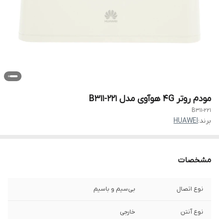
مودم روتر 4G هوآوی مدل B311-221
B311-221
برند:
HUAWEI
مشخصات
نوع اتصال
بی‌سیم و باسیم
نوع آنتن
خارجی