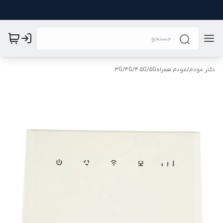
دکتر مودم
/
مودم همراه3G/4G/4.5G/5G