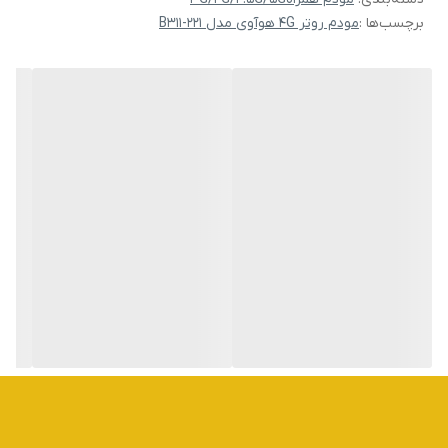
برچسب‌ها :
مودم روتر 4G هوآوی مدل B311-221
درگاه امکان اتصال رایانه شخصی شما را با استفاده از سیم اختصاصی
LAN فراهم خواهد کرد. این مدل با استفاده از آداپتور برق کار می‌کند و
برای استفاده از این مدل نیاز به پریز برق است.