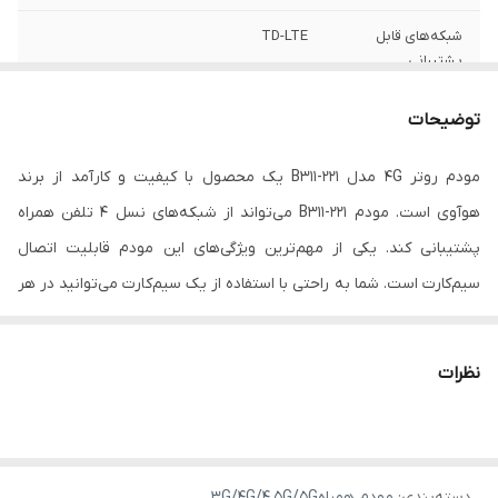
شبکه‌های قابل
TD-LTE
پشتیبانی
سرعت انتقال
دانلود تا ۱۵۰ مگابیت بر ثانیه و آپلود تا ۵۰
توضیحات
داده‌ها
مگابیت بر ثانیه
مودم روتر 4G مدل B311-221 یک محصول با کیفیت و کارآمد از برند
رابط‌ها
RJ-۴۵ WAN/LAN
هوآوی است. مودم B311-221 می‌تواند از شبکه‌های نسل 4 تلفن همراه
پشتیبانی کند. یکی از مهم‌ترین ویژگی‌های این مودم قابلیت اتصال
سیم‌کارت است. شما به راحتی با استفاده از یک سیم‌کارت می‌توانید در هر
مکانی به شبکه اینترنت نسل 4 متصل شوید. این مودم ابعاد بزرگ و
وزن زیادی ندارد و برای جابجایی این محصول دچار مشکل نخواهید شد.
نظرات
در این مدل حداکثر سرعت دانلود تا 150 مگابیت بر ثانیه و آپلود تا 50
مگابیت بر ثانیه می‌رسد. مودم مدل B311-221 با ایجاد یک فضای اینترنتی
وای‌فای، امکان اتصال چندین دستگاه را به شبکه اینترنت فراهم می‌کند.
دسته‌بندی
:
مودم همراه3G/4G/4.5G/5G
همچنین شرکت هوآوی برای این مدل یک پورت لن تعبیه کرده که این