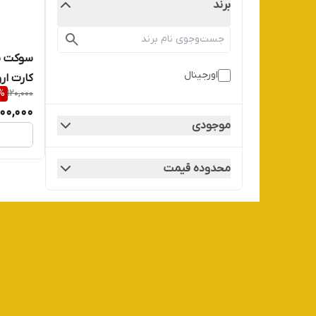
برند
سوکت س
اورجینال
کارت ارورا  C082
%
120,000
100,000
موجودی
محدوده قیمت