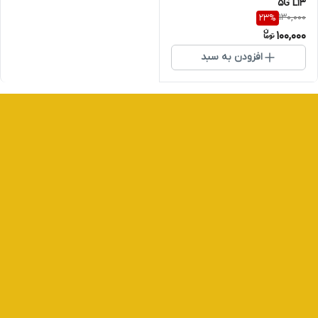
5G L13
130,000
23
%
100,000
افزودن به سبد