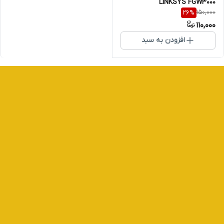
LINKSYS FGW3000
150,000
26
%
110,000
افزودن به سبد