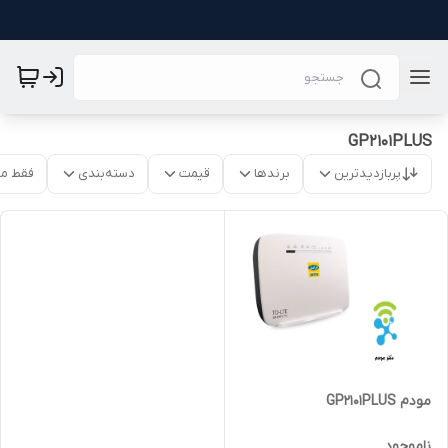
GP2101PLUS
پربازدیدترین
برندها
قیمت
دسته‌بندی
فقط م
مودم GP2101PLUS
ناموجود